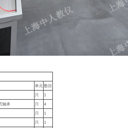
单元
数目
只
1
式轴承
只
4
，
只
1
只
1