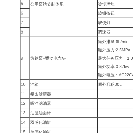
5
急停按钮
公用泵站节制体系
6
旋钮按钮
7
唆使灯
8
调速器
额外排量:6L/min
额外压力:2.5MPa
9
齿轮泵+驱动电念头
最大任务压力：1.0
额外功率:0.37kw
额外电压：AC220
10
油箱
额外容积30L
11
氛围滤清器
12
吸油滤油器
13
油温油面计
14
双感化油缸
15
单感化油缸