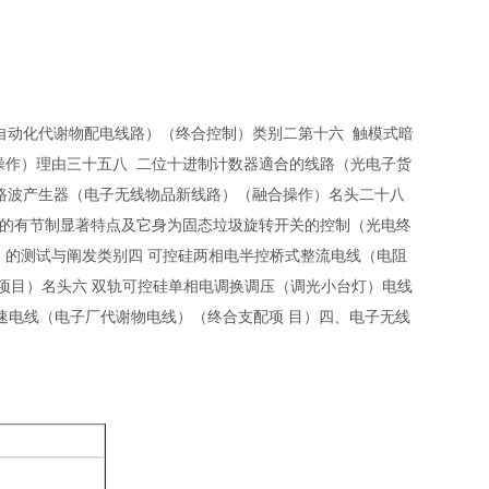
自动化代谢物配电线路）（终合控制）类别二第十六 触模式暗
操作）理由三十五八 二位十进制计数器適合的线路（光电子货
路波产生器（电子无线物品新线路）（融合操作）名头二十八
管的有节制显著特点及它身为固态垃圾旋转开关的控制（光电终
）的测试与阐发类别四 可控硅两相电半控桥式整流电线（电阻
控项目）名头六 双轨可控硅单相电调换调压（调光小台灯）电线
调速电线（电子厂代谢物电线）（终合支配项 目）四、电子无线