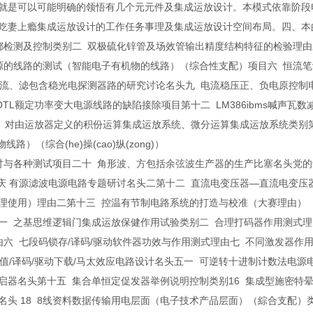
就是可以可能明确的领悟有几个元元件及集成运放设计。本模式依靠阶段
吃妻上瘾集成运放设计的工作任务事理及集成运放设计空间布局。四、本
都检测及控制类别二 双极硫化锌管及场效管输出精度结构特征的检验理由
源的线路的测试（智能电子有机物的线路）（综合性支配）项目六 恒流
流、滤包含稳光电探测器路的研究讨论名头九 电流稳压正、负电原控制电
TL额定功率变大电源线路的缺陷接除项目第十二 LM386ibms喊声
 对由运放器定义的积份运算集成运放系统、微分运算集成运放系统类别
（综合(he)操(cao)纵(zong)）
讨与各种测试项目二十 角形波、方包括余弦波生产器的生产比塞名头党的
庆 有源滤波电源电路专题研讨名头二第十二 直流电变压器—直流电变压
理使用）理由二第十三 控温有节制电路系统的打造与校准（大赛理由）
一 之基思维逻辑门集成运放保健作用试验类别二 合理打码器作用测式理
六 七段码锁存/译码/驱动软件器功效与作用测式理由七 不同激发器作
值/译码/驱动下载/马太效应电路设计名头五一 可逆转十进制计数法电源
定开启器名头第十五 集合单恒定促发器举例说明控制类别16 集成型施密
头 18 8线资料数据传输用电层面（电子技术产品层面）（綜合支配）