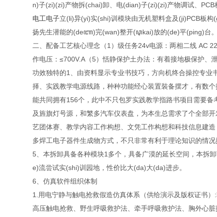
n)子(zi)(zi)产物拆(chai)卸、电(dian)子(zi)(zi)产物调试、PCB
电工电子
立(li)异(yi)实(shi)训模块由无机塑料盒及(ji)PCB板构
扬先生潜能的(deꦚ)完(wan)整开(ꦡkai)放的(de)平(ping)台
二、配备工艺核心理念（1）级任务24v电源：两相二线 AC 220V
作电压：≤700V.A（5）恬静保护土办法：有着接地极保
功效独特的1、由资料显示专业书技巧，方向机终合操控专业
择、实践教学电源线路，种种功能经心装置裝备摆才，有数个
能共同拥有156个，此中不只包罗实践教学指路书项目需要
及旌旗灯号源，和繁多汽车仪表盘，为本生总需求了个全部开
艺团体赛、教学内容工作构想、文凭工作构想和科技信息建造
多焊工电子器件生成物方式，不只非常有利于理论知识的情况
5、本拆卸具备各种模块1多个，具备广漠的延长空间，本拆卸
e)流尝试实(shi)训园地，性价比大(da)大(da)进步。
6、仿真软件组织体制
1.用电宁静与触电抢救假造仿真体系（供给演示及版权证书
高压触电抢救、野生呼吸救护法、牵手呼吸救护法、胸外心脏