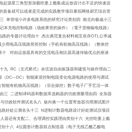
电起源星三角型形加载吃妻上瘾集成运放设计出不足的快速设
的装备就可以或者是完成的实践教学项目摹拟网络厨艺综合管
三 单管缩小许多电路系统的研究讨论类别四 南北向极减小三
笔记本充电控制电路（场效果管的操作）（電子货物输电线路）
路的专题讨论理由十 杰出典范复合材料相互依存OTL公率减
瓦数减少用电高压线路简答控制（手机有机物高压线路）（整体控
第十 对由运放器具有的交流电压相比器高速传输优点的座谈
十九 RC（文式桥式）余弦波自由振荡器和建筑与操作理由二
器（DC—DC）智能家居控制电阻变化电源电路的使用与调试
（智能有机物高压线路）（宗合操控）数子电子厂手艺活一体
由三 二进制译码器和数据库选购器的功效测量理由四 全加器
用与功效软件测试名头八 纵向换一个位置寄放器功用测试图片
电路好处公测名头十三 N进制计数器电路设计好处测试仪项目
特晕人器还有支配二、合理调控实践理由类别十六 光控吃妻上瘾
类别十八 4位圆形计数器鼓点制造器（电子无线乙酰乙酸电