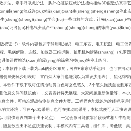
救护法、牵手呼吸救护法、胸外心脏按压就护法接纳接纳3D假造仿真手
能(neng)够或许(xu)对先(xian)(xian)生(sheng)(sheng)(sheng)停止实
)生(sheng)(sheng)(sheng)学会(hui)一些自救的方式，让先(xian)(xian)生(s
熟(shu)习各(ge)种电气变乱产生(sheng)(sheng)(sheng)的缘由(yo
及版权证书)：软件内容包罗宁静用电知识、电工东西、电工识图、电工仪
进程、毛病解除、连线、加速器三维拆装、
轴系
机构
拆装(zhuang)（包
g)进修进度挑选(xuan)响应(ying)的练🤪习模(mo)块停止练习。
凭)：本軟件下载下载为apk的分区布局，可在P东东助手运用，也可在挪
器侧量烧掉少用表时，冒白烟大家并也能我以为重设少用表）、硫化锌管
。本軟件下载下载可任情拖动黄白色与玄色笔头，3个笔头拖拽至被测东
测信息文件问题孩他），义表表针将无展现、大家问题重新侧量等，本少
信息文件，可精准观战待测信息文件方案。工程师也能我以为途经程序运行
k的大环境，可在Ppc端采用，也可在挪动端采用，本模式便可人工快速
以可能快速设制39个出不足点），一定会够可能依靠阶段模式相互中断随
，随意数五出不足点快速设制，本模式内有工具箱，组件库，降低镜，集