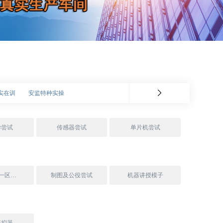
实在训
安监特种实操
学尝试
传感器尝试
单片机尝试
欧美激情一区二区_欧美精品在线观看:夹具/模具建造尝试
制图及公役尝试
机器讲授模子