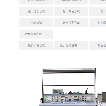
传统汽车尝试
新能源汽车尝试
农
化工道理尝试
化工单位尝试
热
电梯尝试
智能楼宇尝试
制冷
收集综合布线尝试
轮机工程尝试
风力光伏发电尝试
野生