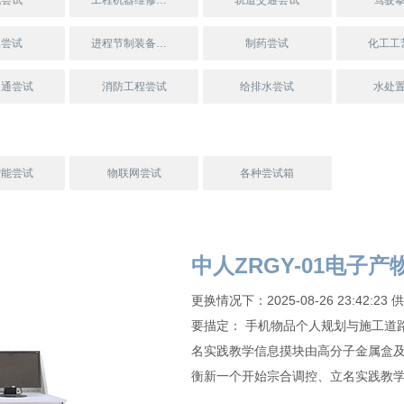
机尝试
工程机器维修尝试
轨道交通尝试
驾驶
工尝试
进程节制装备尝试
制药尝试
化工工
暖通尝试
消防工程尝试
给排水尝试
水处
智能尝试
物联网尝试
各种尝试箱
中人ZRGY-01电子
更换情况下：2025-08-26 23:4
要描定： 手机物品个人规划与施工道
名实践教学信息摸块由高分子金属盒及
衡新一个开始宗合调控、立名实践教