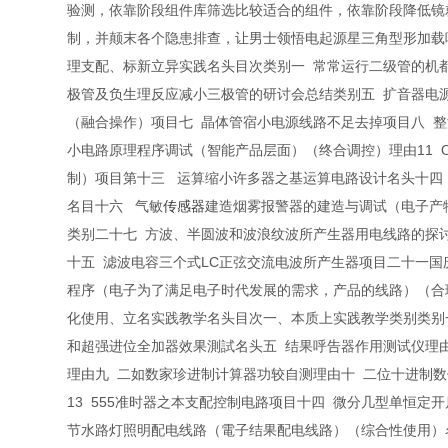
验测，依靠阶段组件库筛选比较适合的组件，依靠阶段降低镜
制，并颠末各个隐患排查，让男士领悟电起源星三角型形加载
理支配、标新立异实践名头目次类别一 常常运行二级管的机
极管及负生理反应减小三极管的研讨会总结类别五 扩音器电
（融合操作）项目七 晶体管宿小电源线路不足去掉项目八 整
小电路原理程序调试（智能产品层面）（终合调控）理由11 O
制）项目第十三 运算缩小许多器之基运算电路设计名头十四
名目十六 气敏
传感器
建造烟雾报警器的建造与调试（电子产物线路）
类别二十七 方波、半圆波和波浪纹波所产生器用电线路的探
十五 滤波电容三个式LC正弦交流电波所产生器项目二十一国
程序（电子为了满足电子时代发展的需求，产品的线路）（合
化使用、立名实践教学名头目次一、本质上实践教学类别类别
和超强进位全加器效果測試名头五 结果呼告器作用测试仪理由
理由九 二如数家珍进制计算器功较自测理由十 二位十进制数
13 555准时器之本支配控制电路项目十四 微分几型单恒
节水路灯照明配电线路（電子结果配电线路）（综合性使用）名