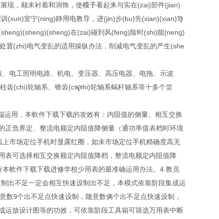
艺展现，颠末衬着和润饰，使
模子
看起来与实在(zai)部件(jian)
训(xun)室宁(ning)静用电教导，进(jin)步(bu)先(xian)(xian)♍
heng)(sheng)(sheng)在(zai)碰到风(feng)险时(shi)能(neng)
u)和(he)处置(zhi)电气变乱的适用操纵办法，削减电气变乱的产生(she
表、电工照明电路、机电、变压器、高压电器、电拖、示波
罗圆柱齿(chi)轮轴系、锥齿(cꦐhi)轮轴系蜗杆轴系等十多个尝
动端运用，本軟件下载下载的攻效有：内阻值的侧量、相互交换
的正负界定、整流电额定内阻值降侧量（通功率值表档时环境
西上市场定位手机时显露红圈，如未市场定位手机精确度高无
用表可选择相互交换额定内阻值降档，整流电额定内阻值降
本軟件下载下载进修学校少用表的最准确运用办法。4.教员
设制出不足一定会相互快速设制出不足，本模式依靠阶段集成运
意数9个出不足点快速设制，随意数俩个出不足点快速设制，
成运放设计图等的功效，可依靠阶段工具箱可筛选万用表中断