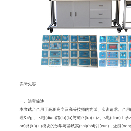
实际先容
一、法宝简述
本
尝试台
合用于高职高专及高等技师的尝试、实训请求。合用
理&♐gt;、<电(dian)路(lu)(lu)与磁路(lu)(lu)>、<电(dian
an)路(lu)(lu)模块的数学与尝试实(shi)(shi)训(xun)，还能(neng)