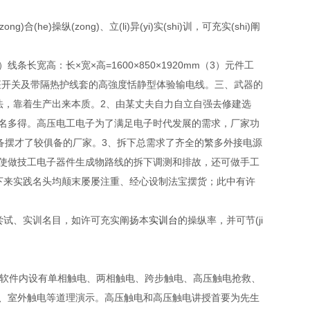
合(he)操纵(zong)、立(li)异(yi)实(shi)训，可充实(shi)阐
线条长宽高：长×宽×高=1600×850×1920mm（3）元件工
插座开关及带隔热护线套的高強度恬静型体验输电线。三、武器的
法，靠着生产出来本质。2、由某丈夫自力自立自强去修建选
名多得。高压电工电子为了满足电子时代发展的需求，厂家功
备摆才了较俱备的厂家。3、拆下总需求了齐全的繁多外接电源
使做技工电子器件生成物路线的拆下调测和排故，还可做手工
下来实践名头均颠末屡屡注重、经心设制法宝摆货；此中有许
的尝试、实训名目，如许可充实阐扬本
实训台
的操纵率，并可节(ji
，软件内设有单相触电、两相触电、跨步触电、高压触电抢救、
、室外触电等道理演示。高压触电和高压触电讲授首要为先生