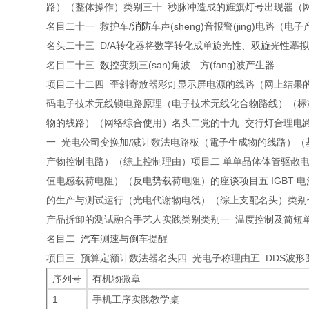
路）（整体操作）类别三十 秒脉冲造成的旌旗灯号出现器（
名目二十一 救护车/
消防
车声(sheng)音报警(jing)电路（
名头二十三 D/A转化器将数字转化成单旋光性、双旋光性摹
名目二十三
数控
变频三(san)角波—方(fang)波产生器
项目二十二四 歪斜寄放器彩灯显示屏电源的线路（网上结果
码电子技术无线锁电路原理（电子技术无线化合物路线）（标
物的线路）（网络综合使用）名头二党的十九 交行灯合理电
一 光电公司变换加/减计数法电路板（電子生成物的线路）
产物控制电路）（综上控制理由）项目二 单单晶体体管驱散
值电感载荷电阻）（反电势载荷电阻）的座谈项目五 IGBT
的生产与测试运行（光电代谢物电线）（综上支配名头）类别七
产品拆卸的测试融合手艺人实践类别类别一 温度控制及简短
名目二
汽车
测速与倒车提醒
项目三 预算定额计数法器名头四 光电子称理由五 DDS波
序列号
有机物微章
1
手机工序实践教学桌