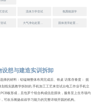
摹拟器
艺尝试
流体力学尝试
氛围能源学
置尝试
大气净化处置尝试
固体渣滓处置尝试
产物设想与建造实训拆卸
2:23 供选择的材料：铝锰钢整体布局完成后、铁桌 访客存眷度： 扼
路划线实践教学拆卸的,手机加工工艺来尝试台电工作业手机立
PCB板形成，且包罗个组合构成信息摸块，服务至上生市场均
学，可欢乐阐扬叔叔学习能力的完整详细开园的机构。