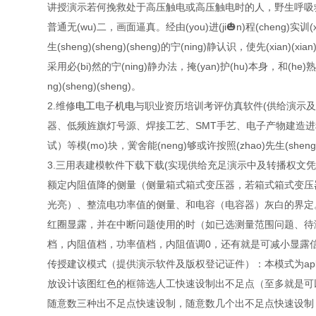
讲授演示若何挽救处于高压触电或高压触电时的人，野生呼吸
普通无(wu)二，画面逼真。经由(you)进(ji🎃n)程(cheng)实训(xun)
生(sheng)(sheng)(sheng)的宁(ning)静认识，使先(xian)(xian
采用必(bi)然的宁(ning)静办法，掩(yan)护(hu)本身，和(he)
ng)(sheng)(sheng)。
2.维修
电工
电子
机电
与职业资历培训考评仿真软件(供给演示
器、低频旌旗灯号源、焊接工艺、SMT手艺、电子产物建造
试）等模(mo)块，黉舍能(neng)够或许按照(zhao)先生(shen
3.三用表建模軟件下载下载(实现供给充足演示中及转播权文
额定内阻值降的侧量（侧量箱式箱式变压器，若箱式箱式变压
光亮）、整流电功率值的侧量、和电容（电容器）灰白的界定
红圈显露，并在中断问题使用的时（如已选测量范围问题、待
档，内阻值档，功率值档，内阻值调0，还有就是可减小显露
传授建议模式（提供演示软件及版权登记证件）：本模式为ap
放设计该图红色的框筛选人工快速设制出不足点（至多就是可
随意数三种出不足点快速设制，随意数几个出不足点快速设制