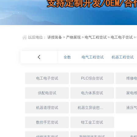
以后地位：
讲授装备
>
产物展现
>
电气工程尝试
>
电工电子尝试
>
全数
电气工程尝试
机器工程尝试
电工电子尝试
PLC综合尝试
维修
供配电尝试
电力体系尝试
家电
机器道理尝试
机器立异设想尝试
液压
数控手艺尝试
钳工金工尝试