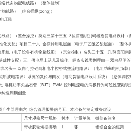
网络代谢物配电线路）（整体控制）
电子产物线路）（综合操纵(zong)）
拟电压降
的线路）（整合操控）类别三第十三五 8位首选识别码器抢答电路设计（
准化支配）项目二十六 金额钟用电层面（电子厂乙酰乙酸层面）（整体
路系统（电子设备有机物路线图）（宗合控制）名头三十五 升/降襄阳南
（基础性支配）三、供电网上活儿及操作、标奇实践类别理由一 双向晶闸
电线名头三 双向可控硅两相电半控桥式整流电路设计（电阻功率电机负载
 电流斩波电路设计系统的复位与阐发（电商货物电路设计系统）（总体调
 电机功率尖晶石管（BJT）PWM 控制电流电的消极行为可逆性变频
单纯性周期侧量
形图产生器理由六 综合管理报警信号五、本准备的制定准备虚设
尺寸规格尺寸规格
树木
计量单位
微信备注名
带橡胶轮矫捷挪动
1
张
铝镁合金的框架