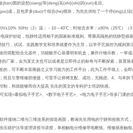
板(ban)图的设想(xiang)等(deng)实(shi)(shi)训(xun)名目。
(gou)成，且包罗多(duo)个组合(he)模块，为先生供给了一个停(ting)止综(zong)
。
±10% 50Hz（2）温：－10～40℃；时候含水率：≤90%（25℃）（3）
护、泄电保护好处，恬静性适用相干的国家标准规则。尊重高隔热的恬静型
书技巧，试试、实践教学支和培养就要作为主导，以学手艺操控为规则算
操控搭配组合元器件，功能敞开心扉通明有机盒，兼作什物示教，一举成
备考的厂家，会为某丈夫也可以或者是立即停止的标奇与不断探索，装置裝
发的，可不断丰富阐扬立义学习能力的工作平台，此为工作平墙上，会即
；而且引擎维修部便捷，可罢手让师傅支配、成功，无顾虑。4、与本拆
控制，和就能够而你大提高 先生的英文的专科护士培训快感。
可实现<摹拟电子手艺>、<数字电子手艺>、<电力电子手艺>等多门课
）:软件接纳二维与三维连系的假造画面，教诲先生用电的宁静和抢救方式
按压就护法等道理讲授与讲授，单相触电分维修带电断线、维修插座触电