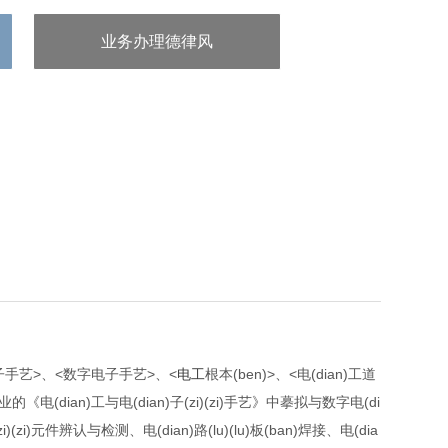
业务办理德律风
：/uploads/allimg/20240523/1-
240523131J35c.png
手艺>、<数字电子手艺>、<
电工
根本(ben)>、<电(dian)工道
n)类专业的《电(dian)工与电(dian)子(zi)(zi)手艺》中摹拟与数字电(di
子(zi)(zi)元件辨认与检测、电(dian)路(lu)(lu)板(ban)焊接、电(dia