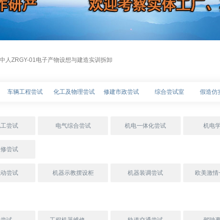
 中人ZRGY-01电子产物设想与建造实训拆卸
车辆工程尝试
化工及物理尝试
修建市政尝试
综合尝试室
假造仿
电工尝试
电气综合尝试
机电一体化尝试
机电
维修尝试
气动尝试
机器示教摆设柜
机器装调尝试